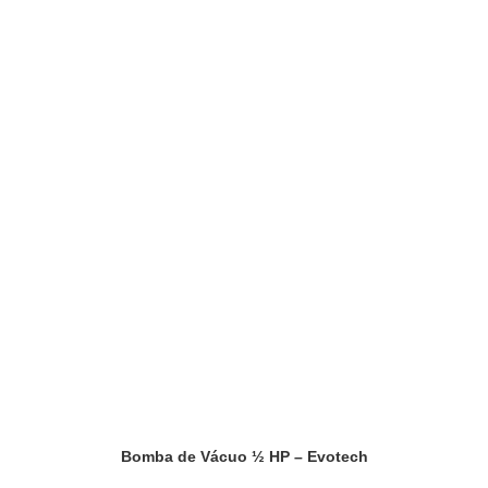
Bomba de Vácuo ½ HP – Evotech
Saiba mais