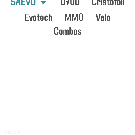
SAEVO
D700
Cristofoli
Evotech
MMO
Valo
Combos
Limpar