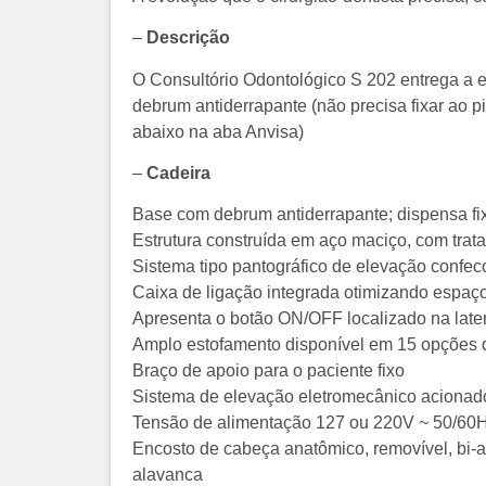
–
Descrição
O Consultório Odontológico S 202 entrega a ev
debrum antiderrapante (não precisa fixar ao p
abaixo na aba Anvisa)
–
Cadeira
Base com debrum antiderrapante; dispensa fi
Estrutura construída em aço maciço, com trata
Sistema tipo pantográfico de elevação confec
Caixa de ligação integrada otimizando espaço
Apresenta o botão ON/OFF localizado na latera
Amplo estofamento disponível em 15 opções 
Braço de apoio para o paciente fixo
Sistema de elevação eletromecânico acionado
Tensão de alimentação 127 ou 220V ~ 50/60
Encosto de cabeça anatômico, removível, bi-ar
alavanca