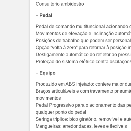
Consultório ambidestro
–
Pedal
Pedal de comando multifuncional acionando ca
Movimentos de elevação e inclinação automát
Posições de trabalho que podem ser persona
Opção “volta à zero” para retornar à posição i
Desligamento automático do refletor ao pressio
Proteção do sistema elétrico contra oscilaçõe
–
Equipo
Produzido em ABS injetado: confere maior dura
Braços articuláveis e com travamento pneumát
movimentos
Pedal Progressivo para o acionamento das pe
qualquer ponto do pedal
Seringa tríplice: bico giratório, removível e au
Mangueiras: arredondadas, leves e flexíveis