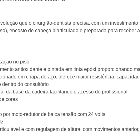
olução que o cirurgião-dentista precisa, com um investimento a
iso), encosto de cabeça biarticulado e preparada para receber a
xação no piso
mento antioxidante e pintada em tinta epóxi proporcionando mai
cionado em chapa de aço, oferece maior resistência, capacidad
 dentro do consultório
l da base da cadeira facilitando o acesso do profissional
de cores
 por moto-redutor de baixa tensão com 24 volts
Hz
ticulável e com regulagem de altura, com movimentos anterior, p