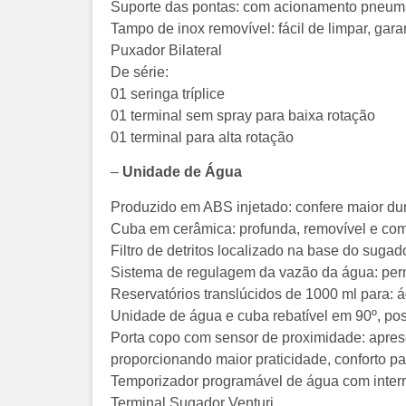
Suporte das pontas: com acionamento pneumát
Tampo de inox removível: fácil de limpar, gara
Puxador Bilateral
De série:
01 seringa tríplice
01 terminal sem spray para baixa rotação
01 terminal para alta rotação
–
Unidade de Água
Produzido em ABS injetado: confere maior dura
Cuba em cerâmica: profunda, removível e com r
Filtro de detritos localizado na base do sugad
Sistema de regulagem da vazão da água: perm
Reservatórios translúcidos de 1000 ml para: á
Unidade de água e cuba rebatível em 90º, po
Porta copo com sensor de proximidade: apres
proporcionando maior praticidade, conforto p
Temporizador programável de água com interr
Terminal Sugador Venturi