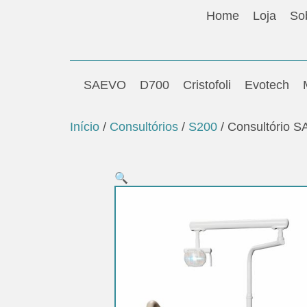
Home
Loja
So
SAEVO
D700
Cristofoli
Evotech
Início
/
Consultórios
/
S200
/ Consultório 
🔍