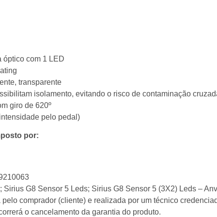
a óptico com 1 LED
ating
ente, transparente
ssibilitam isolamento, evitando o risco de contaminação cruzad
om giro de 620º
intensidade pelo pedal)
posto por:
69210063
s; Sirius G8 Sensor 5 Leds; Sirius G8 Sensor 5 (3X2) Leds – A
pelo comprador (cliente) e realizada por um técnico credenc
correrá o cancelamento da garantia do produto.