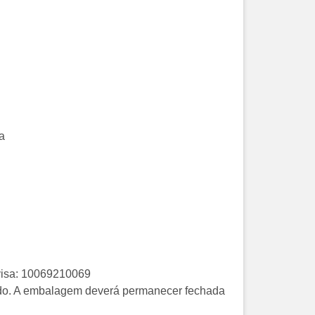
a
nvisa: 10069210069
iado. A embalagem deverá permanecer fechada