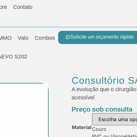
bre
Contato
Solicite um orçamento rápido
MMO
Valo
Combos
SAEVO S202
Consultório 
A evolução que o cirurgião
acessível
Preço sob consulta
Material
Couro
PVC ou Viscoelásti