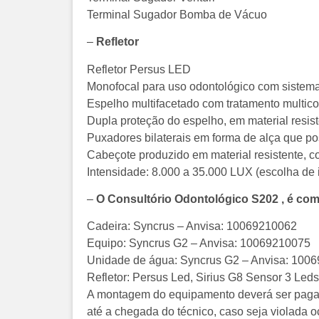
Terminal Sugador Bomba de Vácuo
–
Refletor
Refletor Persus LED
Monofocal para uso odontológico com sistem
Espelho multifacetado com tratamento multico
Dupla proteção do espelho, em material resist
Puxadores bilaterais em forma de alça que po
Cabeçote produzido em material resistente, c
Intensidade: 8.000 a 35.000 LUX (escolha de 
–
O Consultório Odontológico S202 , é com
Cadeira: Syncrus – Anvisa: 10069210062
Equipo: Syncrus G2 – Anvisa: 10069210075
Unidade de água: Syncrus G2 – Anvisa: 100
Refletor: Persus Led, Sirius G8 Sensor 3 Led
A montagem do equipamento deverá ser paga 
até a chegada do técnico, caso seja violada o