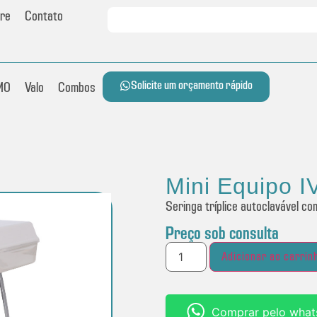
re
Contato
Solicite um orçamento rápido
MO
Valo
Combos
Mini Equipo 
Seringa tríplice autoclavável c
Preço sob consulta
Adicionar ao carrin
Comprar pelo what