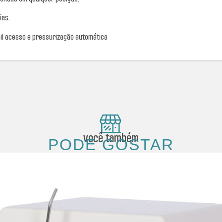
ias.
cil acesso e pressurização automática
você também
PODE GOSTAR