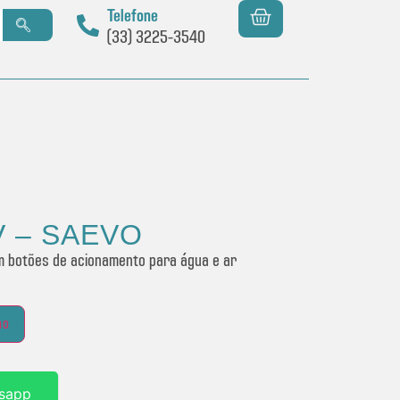
Telefone
(33) 3225-3540
IV – SAEVO
om botões de acionamento para água e ar
ho
sapp