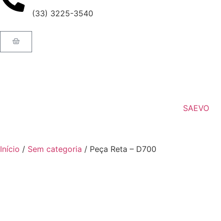
(33) 3225-3540
Solicite um orçamento rápido
SAEVO
Início
/
Sem categoria
/ Peça Reta – D700