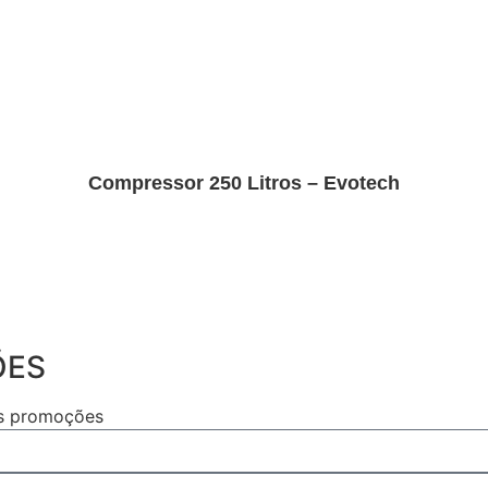
Compressor 250 Litros – Evotech
Saiba mais
ÕES
as promoções